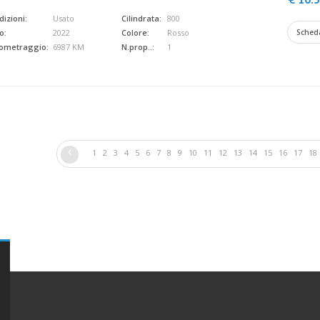
izioni:
Usato
Cilindrata:
800
o:
2022
Colore:
Rosso
Sched
lometraggio:
6987 KM
N.prop..:
1
1
2
3
4
5
6
7
8
9
10
11
12
13
14
15
16
17
18