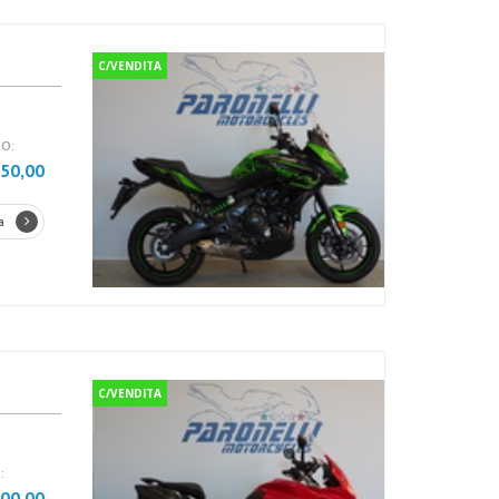
C/VENDITA
O:
750,00
a
C/VENDITA
:
500,00