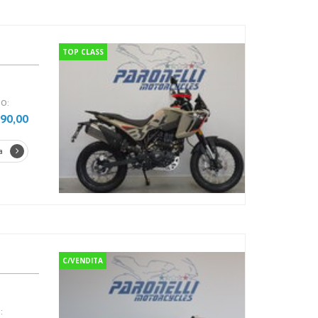
TOP CLASS
O:
990,00
a
C/VENDITA
: