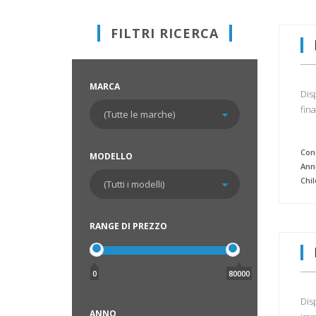
FILTRI RICERCA
MARCA
Dis
fin
Cond
MODELLO
Ann
Chi
RANGE DI PREZZO
0
80000
Dis
ANNO