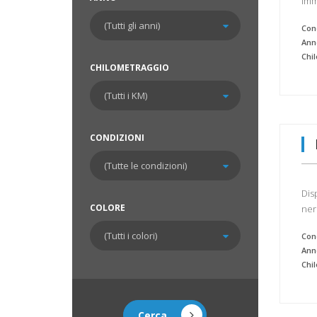
imm
Cond
Ann
Chi
CHILOMETRAGGIO
CONDIZIONI
Dis
COLORE
ner
Cond
Ann
Chi
Cerca