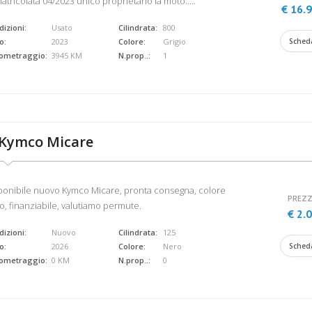
atricolata 04/2023 unico proprietario la moto.....
€ 16.
izioni:
Usato
Cilindrata:
800
o:
2023
Colore:
Grigio
Sched
lometraggio:
3945 KM
N.prop..:
1
Kymco Micare
ponibile nuovo Kymco Micare, pronta consegna, colore
PREZZ
o, finanziabile, valutiamo permute.
€ 2.
izioni:
Nuovo
Cilindrata:
125
o:
2026
Colore:
Nero
Sched
lometraggio:
0 KM
N.prop..:
0