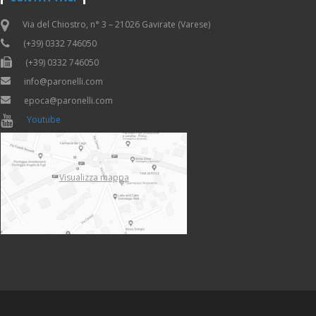
Via del Chiostro, n° 3 – 21026 Gavirate (Varese)
(+39) 0332 746050
(+39) 0332 746050
info@paronelli.com
epoca@paronelli.com
Youtube
Visualizza mappa