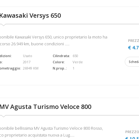
Kawasaki Versys 650
ponibile Kawasaki Versys 650, unico proprietario la moto ha
PREZZ
corso 26.949 km, buone condizioni .....
€ 4.
izioni:
Usato
Cilindrata:
650
o:
2017
Colore:
Verde
Sched
lometraggio:
26949 KM
N.prop..:
1
MV Agusta Turismo Veloce 800
ponibile bellissima MV Agusta Turismo Veloce 800 Rosso,
PREZZO
co proprietario acquistata nuova a Lug.....
€ 10.