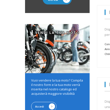
Dis
VENDI LA TUA MOTO
per
Cond
Ann
Chi
Vuoi vendere la tua moto? Compila
il nostro form e la tua moto verrà
inserita nel nostro catalogo ed
acquisterà maggiore visibilità
Dis
Accedi
uni