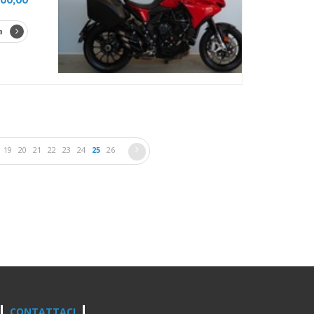
a
19
20
21
22
23
24
25
26
CONTATTACI