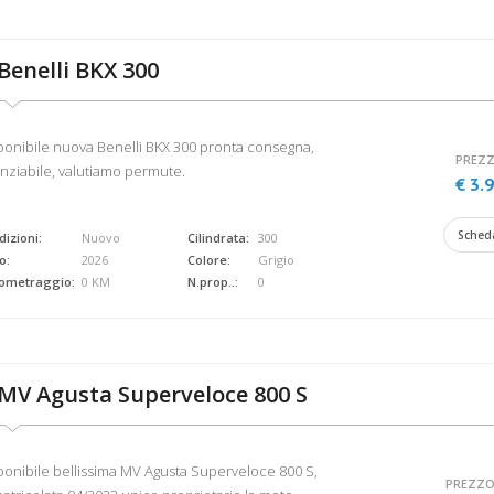
Benelli BKX 300
ponibile nuova Benelli BKX 300 pronta consegna,
PREZZ
anziabile, valutiamo permute.
€ 3.
Sched
izioni:
Nuovo
Cilindrata:
300
o:
2026
Colore:
Grigio
lometraggio:
0 KM
N.prop..:
0
MV Agusta Superveloce 800 S
ponibile bellissima MV Agusta Superveloce 800 S,
PREZZO