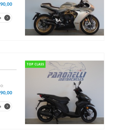
990,00
a
TOP CLASS
O:
090,00
a