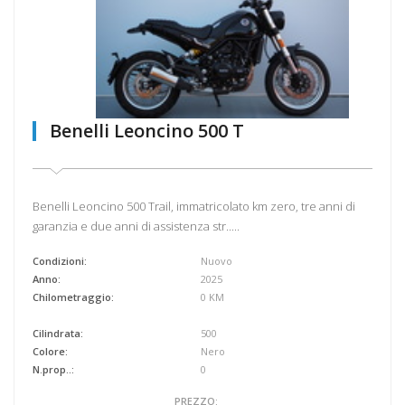
Benelli Leoncino 500 T
Benelli Leoncino 500 Trail, immatricolato km zero, tre anni di
garanzia e due anni di assistenza str.....
Condizioni:
Nuovo
Anno:
2025
Chilometraggio:
0 KM
Cilindrata:
500
Colore:
Nero
N.prop..:
0
PREZZO: