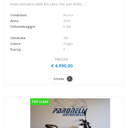
moto immatricolate km zero che per moto.....
Condizioni:
Nuovo
Anno:
2026
Chilometraggio:
0 KM
Cilindrata:
500
Colore:
Grigio
N.prop..:
0
PREZZO:
€ 4.990,00
Scheda
TOP CLASS