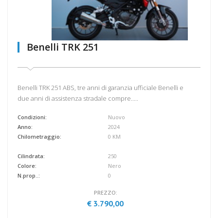
Benelli TRK 251
Benelli TRK 251 ABS, tre anni di garanzia ufficiale Benelli e
due anni di assistenza stradale compre.....
Condizioni:
Nuovo
Anno:
2024
Chilometraggio:
0 KM
Cilindrata:
250
Colore:
Nero
N.prop..:
0
PREZZO:
€ 3.790,00