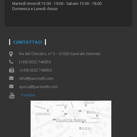
Martedì-Venerdì 15:00 - 19:00 - Sabato 15:00 - 18:00
Domenica e Lunedì chiuso
CONTATTACI
Via del Chiostro, n° 3 – 21026 Gavirate (Varese)
(+39) 0332 746050
(+39) 0332 746050
info@paronelli.com
epoca@paronelli.com
Youtube
Visualizza mappa