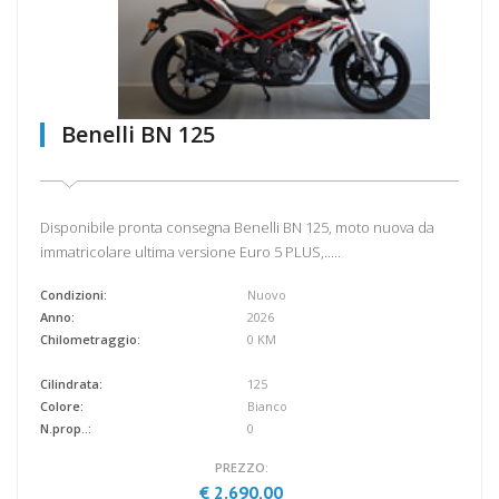
Benelli BN 125
Disponibile pronta consegna Benelli BN 125, moto nuova da
immatricolare ultima versione Euro 5 PLUS,.....
Condizioni:
Nuovo
Anno:
2026
Chilometraggio:
0 KM
Cilindrata:
125
Colore:
Bianco
N.prop..:
0
PREZZO:
€ 2.690,00