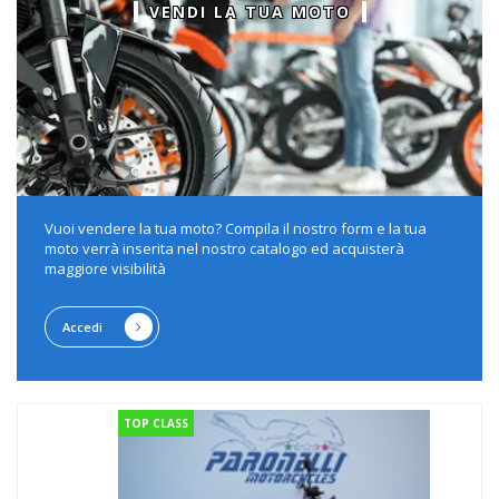
VENDI LA TUA MOTO
Vuoi vendere la tua moto? Compila il nostro form e la tua
moto verrà inserita nel nostro catalogo ed acquisterà
maggiore visibilità
Accedi
TOP CLASS