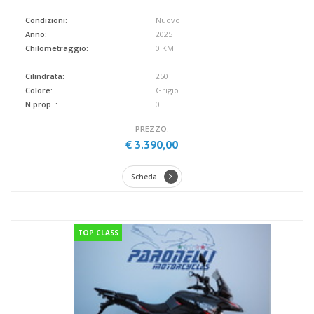
Condizioni:
Nuovo
Anno:
2025
Chilometraggio:
0 KM
Cilindrata:
250
Colore:
Grigio
N.prop..:
0
PREZZO:
€ 3.390,00
Scheda
TOP CLASS