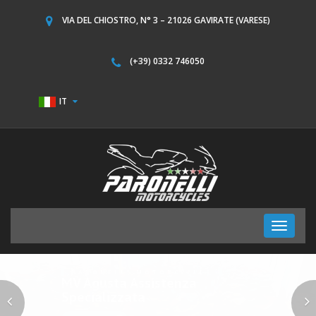
VIA DEL CHIOSTRO, N° 3 – 21026 GAVIRATE (VARESE)
(+39) 0332 746050
IT
Toggle
navigati
PARONELLI MOTORCYCLES
MV Agusta Assistenza
Specializzata