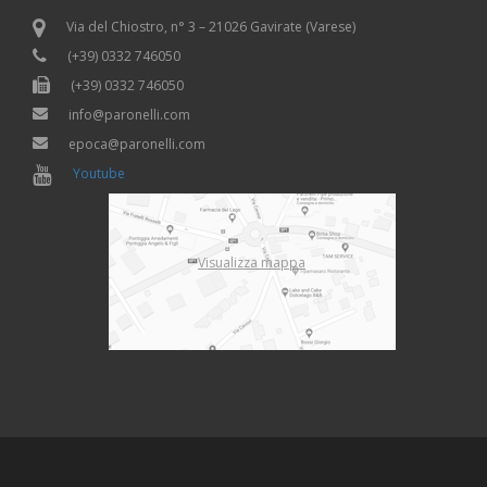
Via del Chiostro, n° 3 – 21026 Gavirate (Varese)
(+39) 0332 746050
(+39) 0332 746050
info@paronelli.com
epoca@paronelli.com
Youtube
Visualizza mappa