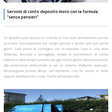
Servizio di conto deposito moto con la formula
"senza pensieri"
Se desideri puoi lasciare in custodia la Tua moto direttamente presso
la nostra concessionaria per lunghi periodi o anche solo per pochi
giorni. Sarà presa in consegna con la massima cura in una area
dedicata, discreta e sorvegliata, dotata di mantenitore di carica
batterie e sarà sempre protetta da ogni rischio grazie all’assicurazione,
alla protezione antincendio e ad un sistema d’allarme avanzato.
Riconsegnata pronta all’uso nel momento che Tu vorrai, in sede
oppure direttamente a casa. Tariffe personalizzate.