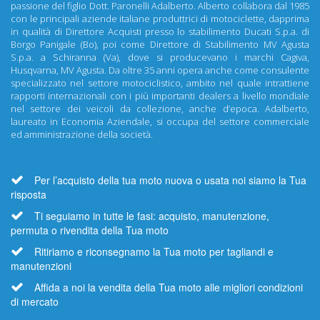
passione del figlio Dott. Paronelli Adalberto. Alberto collabora dal 1985
con le principali aziende italiane produttrici di motociclette, dapprima
in qualità di Direttore Acquisti presso lo stabilimento Ducati S.p.a. di
Borgo Panigale (Bo), poi come Direttore di Stabilimento MV Agusta
S.p.a. a Schiranna (Va), dove si producevano i marchi Cagiva,
Husqvarna, MV Agusta. Da oltre 35 anni opera anche come consulente
specializzato nel settore motociclistico, ambito nel quale intrattiene
rapporti internazionali con i più importanti dealers a livello mondiale
nel settore dei veicoli da collezione, anche d’epoca. Adalberto,
laureato in Economia Aziendale, si occupa del settore commerciale
ed amministrazione della società.
Per l’acquisto della tua moto nuova o usata noi siamo la Tua
risposta
Ti seguiamo in tutte le fasi: acquisto, manutenzione,
permuta o rivendita della Tua moto
Ritiriamo e riconsegnamo la Tua moto per tagliandi e
manutenzioni
Affida a noi la vendita della Tua moto alle migliori condizioni
di mercato