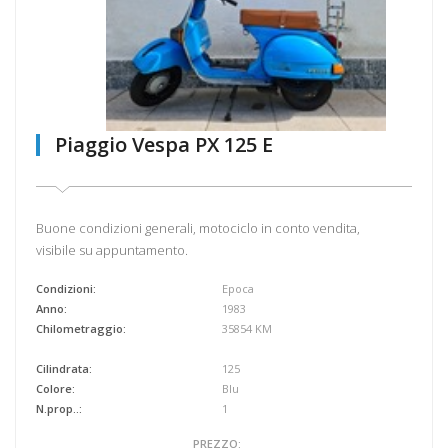
Piaggio Vespa PX 125 E
Buone condizioni generali, motociclo in conto vendita,
visibile su appuntamento.
Condizioni:
Epoca
Anno:
1983
Chilometraggio:
35854 KM
Cilindrata:
125
Colore:
Blu
N.prop..:
1
PREZZO: