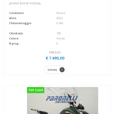
promo borse inclusa.
Condizioni:
Nuovo
Anno:
2025
Chilometraggio:
0 KM
Cilindrata:
700
Colore:
Verde
N.prop..:
0
PREZZO:
€ 7.490,00
Scheda
TOP CLASS