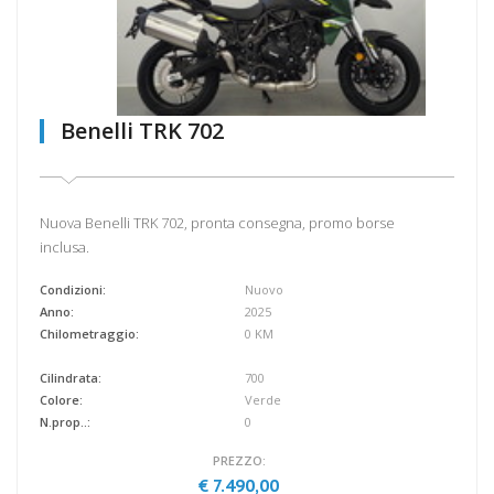
Benelli TRK 702
Nuova Benelli TRK 702, pronta consegna, promo borse
inclusa.
Condizioni:
Nuovo
Anno:
2025
Chilometraggio:
0 KM
Cilindrata:
700
Colore:
Verde
N.prop..:
0
PREZZO:
€ 7.490,00