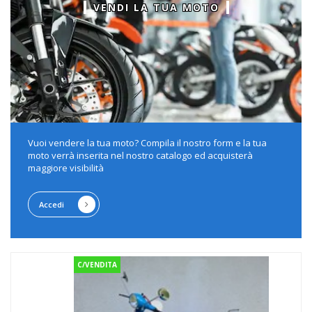
VENDI LA TUA MOTO
Vuoi vendere la tua moto? Compila il nostro form e la tua
moto verrà inserita nel nostro catalogo ed acquisterà
maggiore visibilità
Accedi
C/VENDITA