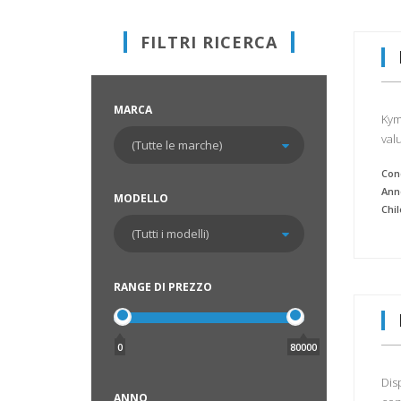
FILTRI RICERCA
MARCA
Kym
val
Cond
Ann
MODELLO
Chi
RANGE DI PREZZO
0
80000
Dis
ANNO