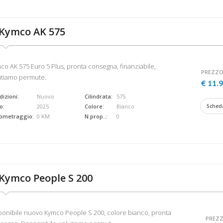
Kymco AK 575
co AK 575 Euro 5 Plus, pronta consegna, finanziabile,
PREZZO
utiamo permute.
€ 11.
izioni:
Nuovo
Cilindrata:
575
o:
2025
Colore:
Bianco
Sched
lometraggio:
0 KM
N.prop..:
0
Kymco People S 200
ponibile nuovo Kymco People S 200, colore bianco, pronta
PREZZ