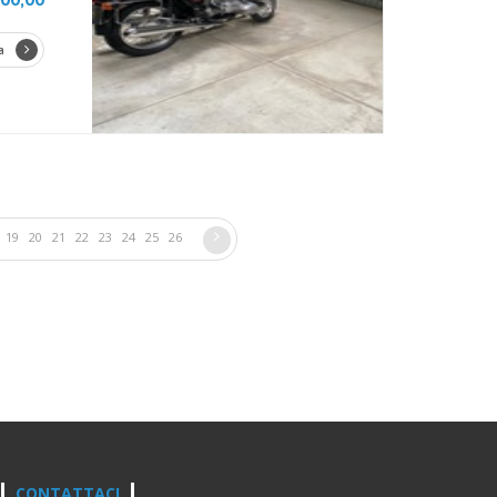
a
19
20
21
22
23
24
25
26
CONTATTACI