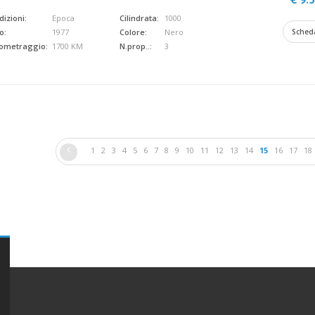
izioni:
Epoca
Cilindrata:
1000
o:
1977
Colore:
Nero
Sched
lometraggio:
1700 KM
N.prop..:
3
1
2
3
4
5
6
7
8
9
10
11
12
13
14
15
16
17
18