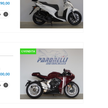
990,00
a
C/VENDITA
:
000,00
a