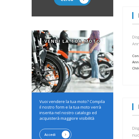
Dis
VENDI LA TUA MOTO
Ann
Cond
Ann
Chi
Vuoi vendere la tua moto? Compila
il nostro form e la tua moto verrà
inserita nel nostro catalogo ed
acquisterà maggiore visibilità
Dis
Accedi
nuov