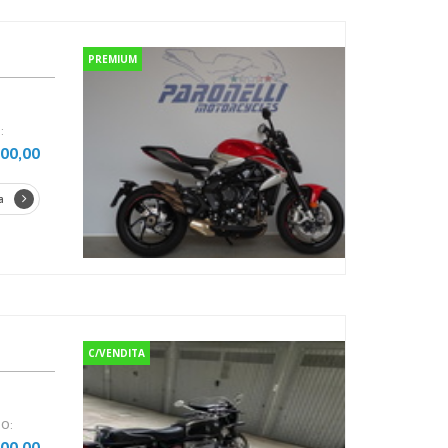
PREMIUM
:
500,00
a
C/VENDITA
O:
500,00