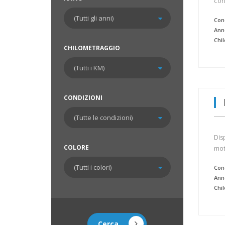
con
Cond
Ann
Chi
CHILOMETRAGGIO
CONDIZIONI
Dis
COLORE
mot
Cond
Ann
Chi
Cerca