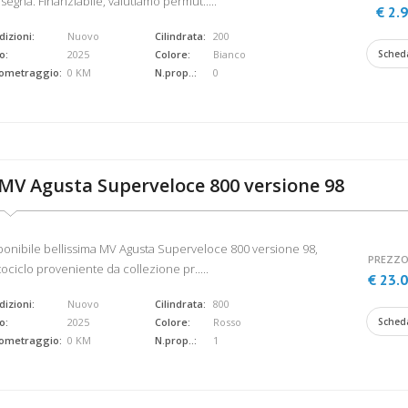
segna. Finanziabile, valutiamo permut.....
€ 2.
izioni:
Nuovo
Cilindrata:
200
o:
2025
Colore:
Bianco
Sched
lometraggio:
0 KM
N.prop..:
0
MV Agusta Superveloce 800 versione 98
ponibile bellissima MV Agusta Superveloce 800 versione 98,
PREZZO
ociclo proveniente da collezione pr.....
€ 23.
izioni:
Nuovo
Cilindrata:
800
o:
2025
Colore:
Rosso
Sched
lometraggio:
0 KM
N.prop..:
1