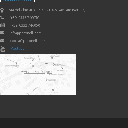
Via del Chiostro, n° 3 – 21026 Gavirate (Varese)
(+39) 0332 746050
(+39) 0332 746050
info@paronelli.com
epoca@paronelli.com
Youtube
Visualizza mappa