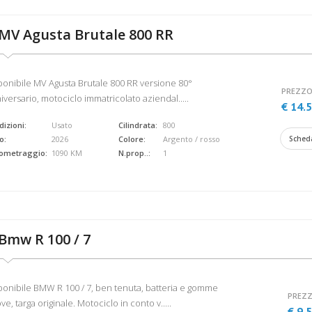
MV Agusta Brutale 800 RR
ponibile MV Agusta Brutale 800 RR versione 80°
PREZZO
iversario, motociclo immatricolato aziendal.....
€ 14.
izioni:
Usato
Cilindrata:
800
o:
2026
Colore:
Argento / rosso
Sched
lometraggio:
1090 KM
N.prop..:
1
Bmw R 100 / 7
ponibile BMW R 100 / 7, ben tenuta, batteria e gomme
PREZZ
e, targa originale. Motociclo in conto v.....
€ 9.