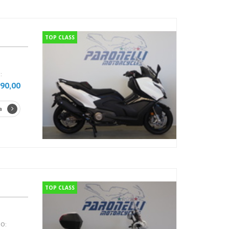
TOP CLASS
:
990,00
a
TOP CLASS
O: