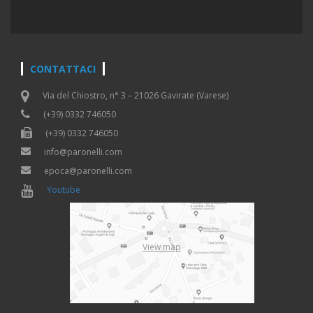
CONTATTACI
Via del Chiostro, n° 3 – 21026 Gavirate (Varese)
(+39) 0332 746050
(+39) 0332 746050
info@paronelli.com
epoca@paronelli.com
Youtube
View map