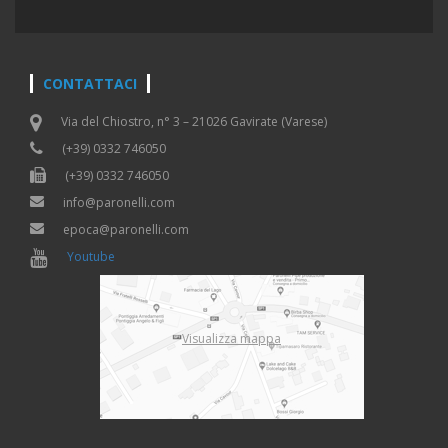
CONTATTACI
Via del Chiostro, n° 3 – 21026 Gavirate (Varese)
(+39) 0332 746050
(+39) 0332 746050
info@paronelli.com
epoca@paronelli.com
Youtube
Visualizza mappa