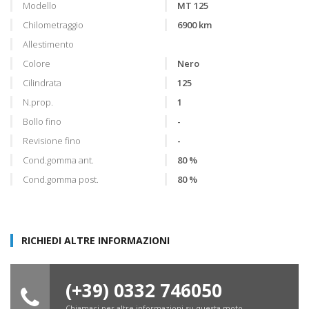
Modello
MT 125
Chilometraggio
6900 km
Allestimento
Colore
Nero
Cilindrata
125
N.prop.
1
Bollo fino
-
Revisione fino
-
Cond.gomma ant.
80 %
Cond.gomma post.
80 %
RICHIEDI ALTRE INFORMAZIONI
(+39) 0332 746050
Chiamaci per altre informazioni su questa moto